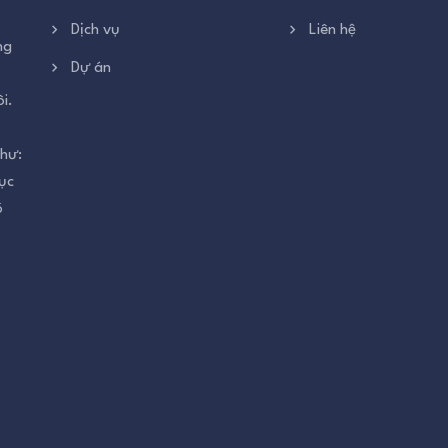
Dịch vụ
Liên hệ
ng
Dự án
i.
như:
ục
õ