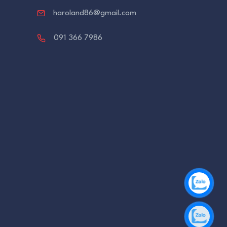
haroland86@gmail.com
091 366 7986