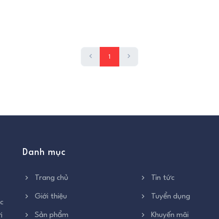
1
Danh mục
Trang chủ
Tin tức
Giới thiệu
Tuyển dụng
c
Sản phẩm
Khuyến mãi
i