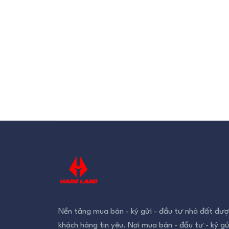
Nền tảng mua bán - ký gửi - đầu tư nhà đất đượ
khách hàng tin yêu. Nơi mua bán - đầu tư - ký gử