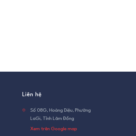
Liên hệ
Số 08G, Hoàng Diệu, Phường
LaGi, Tỉnh Lâm Đồng
Xem trên Google map