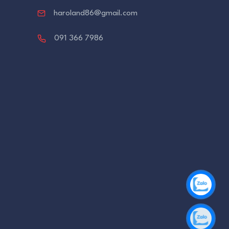
haroland86@gmail.com
091 366 7986