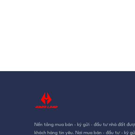
Nền tảng mua bán - ký gửi - đầu tư nhà đất đượ
khách hàng tin yêu. Nơi mua bán - đầu tư - ký gử