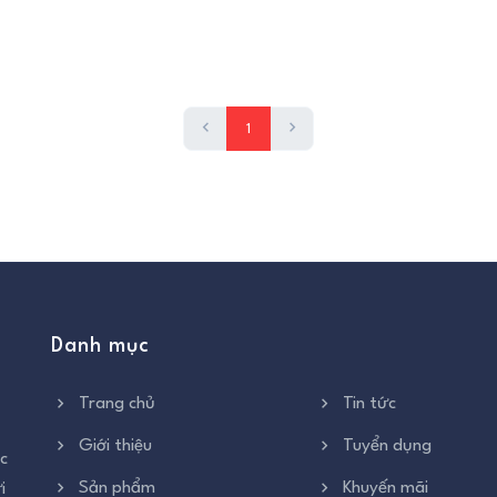
1
Danh mục
Trang chủ
Tin tức
Giới thiệu
Tuyển dụng
c
Sản phẩm
Khuyến mãi
i