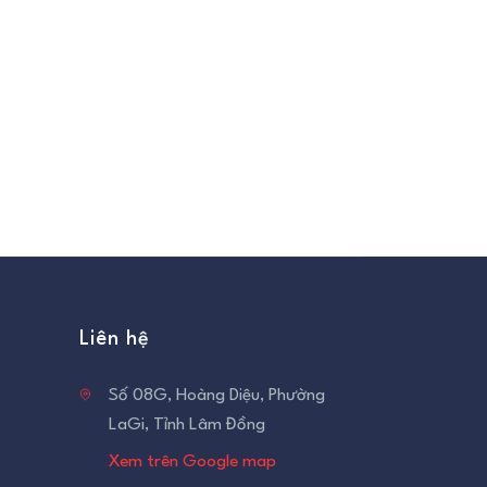
Liên hệ
Số 08G, Hoàng Diệu, Phường
LaGi, Tỉnh Lâm Đồng
Xem trên Google map