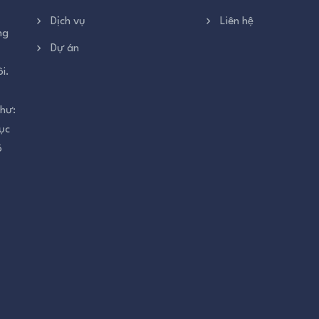
Dịch vụ
Liên hệ
ng
Dự án
i.
như:
ục
õ